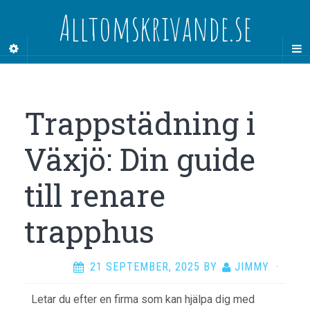
Alltomskrivande.se
Trappstädning i
Växjö: Din guide
till renare
trapphus
21 SEPTEMBER, 2025
BY
JIMMY
·
Letar du efter en firma som kan hjälpa dig med